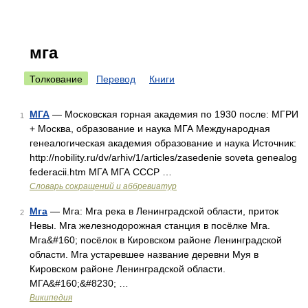
мга
Толкование
Перевод
Книги
МГА
— Московская горная академия по 1930 после: МГРИ
1
+ Москва, образование и наука МГА Международная
генеалогическая академия образование и наука Источник:
http://nobility.ru/dv/arhiv/1/articles/zasedenie soveta genealog
federacii.htm МГА МГА СССР …
Словарь сокращений и аббревиатур
Мга
— Мга: Мга река в Ленинградской области, приток
2
Невы. Мга железнодорожная станция в посёлке Мга.
Мга&#160; посёлок в Кировском районе Ленинградской
области. Мга устаревшее название деревни Муя в
Кировском районе Ленинградской области.
МГА&#160;&#8230; …
Википедия