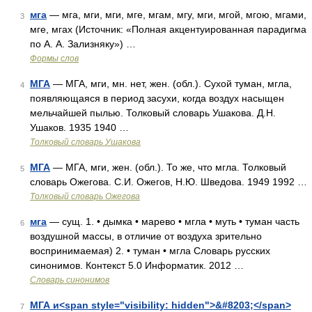
мга
— мга, мги, мги, мге, мгам, мгу, мги, мгой, мгою, мгами,
3
мге, мгах (Источник: «Полная акцентуированная парадигма
по А. А. Зализняку») …
Формы слов
МГА
— МГА, мги, мн. нет, жен. (обл.). Сухой туман, мгла,
4
появляющаяся в период засухи, когда воздух насыщен
мельчайшей пылью. Толковый словарь Ушакова. Д.Н.
Ушаков. 1935 1940 …
Толковый словарь Ушакова
МГА
— МГА, мги, жен. (обл.). То же, что мгла. Толковый
5
словарь Ожегова. С.И. Ожегов, Н.Ю. Шведова. 1949 1992 …
Толковый словарь Ожегова
мга
— сущ. 1. • дымка • марево • мгла • муть • туман часть
6
воздушной массы, в отличие от воздуха зрительно
воспринимаемая) 2. • туман • мгла Словарь русских
синонимов. Контекст 5.0 Информатик. 2012 …
Словарь синонимов
МГА и<span style="visibility: hidden">&#8203;</span>
7