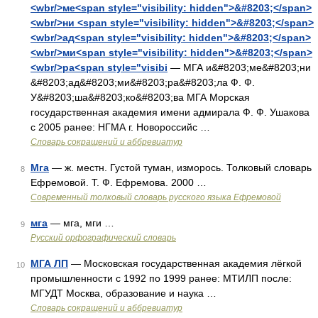
<wbr/>ме<span style="visibility: hidden">&#8203;</span>
<wbr/>ни <span style="visibility: hidden">&#8203;</span>
<wbr/>ад<span style="visibility: hidden">&#8203;</span>
<wbr/>ми<span style="visibility: hidden">&#8203;</span>
<wbr/>ра<span style="visibi
— МГА и&#8203;ме&#8203;ни
&#8203;ад&#8203;ми&#8203;ра&#8203;ла Ф. Ф.
У&#8203;ша&#8203;ко&#8203;ва МГА Морская
государственная академия имени адмирала Ф. Ф. Ушакова
с 2005 ранее: НГМА г. Новороссийс …
Словарь сокращений и аббревиатур
Мга
— ж. местн. Густой туман, изморось. Толковый словарь
8
Ефремовой. Т. Ф. Ефремова. 2000 …
Современный толковый словарь русского языка Ефремовой
мга
— мга, мги …
9
Русский орфографический словарь
МГА ЛП
— Московская государственная академия лёгкой
10
промышленности с 1992 по 1999 ранее: МТИЛП после:
МГУДТ Москва, образование и наука …
Словарь сокращений и аббревиатур